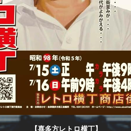
 【喜多方レトロ横丁】